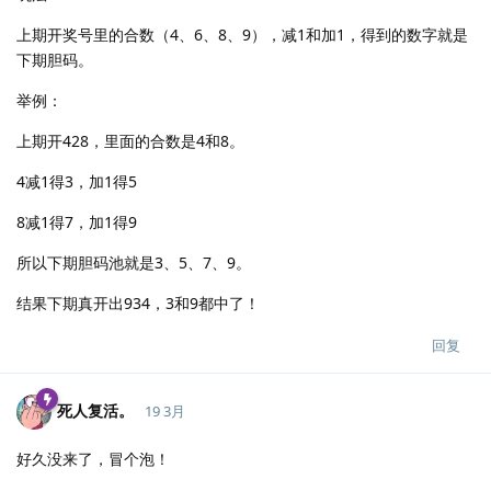
上期开奖号里的合数（4、6、8、9），减1和加1，得到的数字就是
下期胆码。
举例：
上期开428，里面的合数是4和8。
4减1得3，加1得5
8减1得7，加1得9
所以下期胆码池就是3、5、7、9。
结果下期真开出934，3和9都中了！
回复
死人复活。
19 3月
好久没来了，冒个泡！