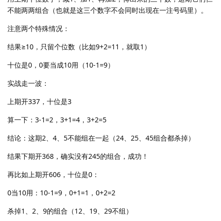
不能两两组合（也就是这三个数字不会同时出现在一注号码里）。
注意两个特殊情况：
结果≥10，只留个位数（比如9+2=11，就取1）
十位是0，0要当成10用（10-1=9）
实战走一波：
上期开337，十位是3
算一下：3-1=2，3+1=4，3+2=5
结论：这期2、4、5不能组在一起（24、25、45组合都杀掉）
结果下期开368，确实没有245的组合，成功！
再比如上期开606，十位是0：
0当10用：10-1=9，0+1=1，0+2=2
杀掉1、2、9的组合（12、19、29不组）