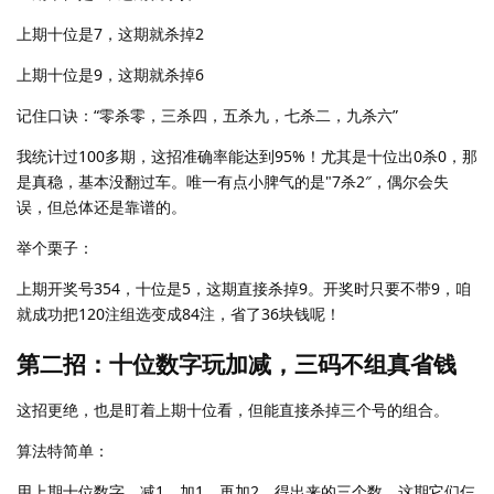
上期十位是7，这期就杀掉2
上期十位是9，这期就杀掉6
记住口诀：“零杀零，三杀四，五杀九，七杀二，九杀六”
我统计过100多期，这招准确率能达到95%！尤其是十位出0杀0，那
是真稳，基本没翻过车。唯一有点小脾气的是"7杀2″，偶尔会失
误，但总体还是靠谱的。
举个栗子：
上期开奖号354，十位是5，这期直接杀掉9。开奖时只要不带9，咱
就成功把120注组选变成84注，省了36块钱呢！
第二招：十位数字玩加减，三码不组真省钱
这招更绝，也是盯着上期十位看，但能直接杀掉三个号的组合。
算法特简单：
用上期十位数字，减1、加1、再加2，得出来的三个数，这期它们仨