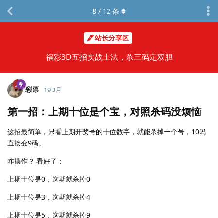
8
/
12
条
站长分享区
福彩3D五招实战土法，杀三码定双胆
彩票
19 3月
第一招：上期十位是个宝，对照杀码没烦恼
这招最简单，只看上期开奖号的十位数字，就能杀掉一个号，10码
直接变9码。
咋操作？ 看好了：
上期十位是0，这期就杀掉0
上期十位是3，这期就杀掉4
上期十位是5，这期就杀掉9