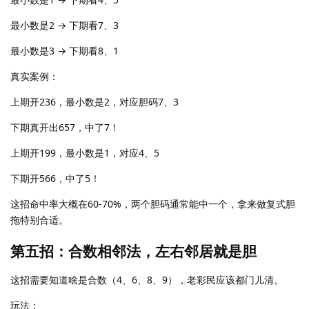
最小数是2 → 下期看7、3
最小数是3 → 下期看8、1
真实案例：
上期开236，最小数是2，对应胆码7、3
下期真开出657，中了7！
上期开199，最小数是1，对应4、5
下期开566，中了5！
这招命中率大概在60-70%，两个胆码通常能中一个，拿来做复式胆
拖特别合适。
第五招：合数相邻法，左右邻居就是胆
这招需要知道啥是合数（4、6、8、9），老彩民应该都门儿清。
玩法：