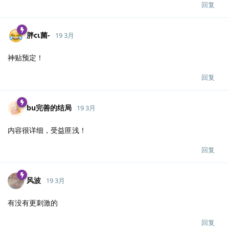
回复
胖cι菌-
19 3月
神贴预定！
回复
bu完善的结局
19 3月
内容很详细，受益匪浅！
回复
风波
19 3月
有没有更刺激的
回复