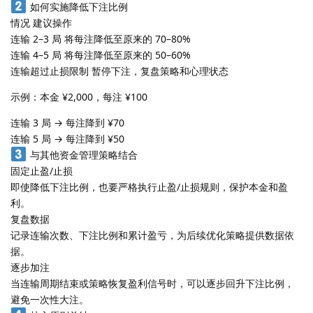
如何实施降低下注比例
情况 建议操作
连输 2–3 局 将每注降低至原来的 70–80%
连输 4–5 局 将每注降低至原来的 50–60%
连输超过止损限制 暂停下注，复盘策略和心理状态
示例：本金 ¥2,000，每注 ¥100
连输 3 局 → 每注降到 ¥70
连输 5 局 → 每注降到 ¥50
与其他资金管理策略结合
固定止盈/止损
即使降低下注比例，也要严格执行止盈/止损规则，保护本金和盈
利。
复盘数据
记录连输次数、下注比例和累计盈亏，为后续优化策略提供数据依
据。
逐步加注
当连输周期结束或策略恢复盈利信号时，可以逐步回升下注比例，
避免一次性大注。