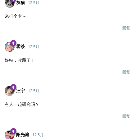
灰猫
12 5月
来打个卡～
回复
雾茶
12 5月
好帖，收藏了！
回复
汪宇
12 5月
有人一起研究吗？
回复
阳光湾
12 5月