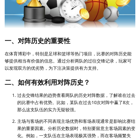
一、对阵历史的重要性
在体育博彩中，特别是足球和篮球等热门项目，比赛的对阵历史能
够提供相当有价值的信息。通过分析两队的过往交锋记录，玩家可
以发现双方的优劣势，为下注决策提供有力支持。
二、如何有效利用对阵历史？
过去交锋结果的趋势查看两队的历史对阵数据，了解谁在过去
的比赛中占有优势。比如，某队在过去10次对阵中赢了8次，
那么这支队伍的实力无疑较强。
主场与客场的不同表现主场优势和客场表现通常是影响比赛结
果的重要因素。分析历史数据时，特别要留意主客场因素的变
化。例如，一支队伍在主场表现极其强势，而在客场频繁失