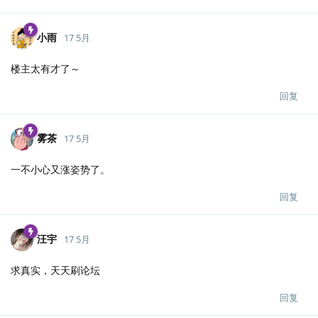
小雨
17 5月
楼主太有才了～
回复
雾茶
17 5月
一不小心又涨姿势了。
回复
汪宇
17 5月
求真实，天天刷论坛
回复