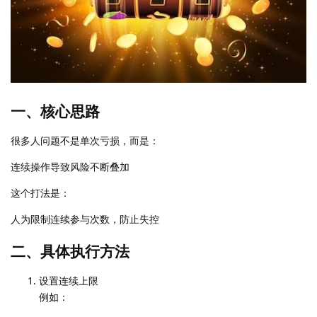
一、核心思路
很多人问题不是单次亏损，而是：
连续操作导致风险不断叠加
这个打法是：
人为限制连续参与次数，防止失控
二、具体执行方法
设置连续上限
例如：