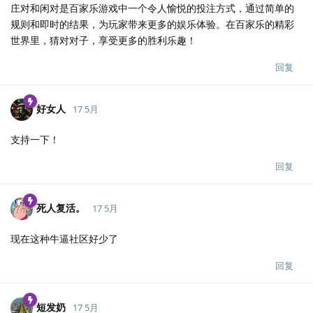
庄对和闲对是百家乐游戏中一个令人愉悦的投注方式，通过简单的
规则和即时的结果，为玩家带来更多的娱乐体验。在百家乐的精彩
世界里，猜对对子，享受更多的胜利乐趣！
回复
好女人
17 5月
支持一下！
回复
死人复活。
17 5月
现在这种牛逼社区好少了
回复
短发奶
17 5月