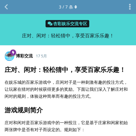
3
/
7
条
杏彩娱乐交流专区
庄对、闲对：轻松猜中，享受百家乐乐趣！
博彩交流
17 5月
庄对、闲对：轻松猜中，享受百家乐乐趣！
在娱乐城的百家乐游戏中，庄闲对子是一种刺激有趣的投注方式，
让玩家在猜对的时候获得更多的奖励。下面让我们深入了解庄对和
闲对的规则，体验这种简单而有趣的投注方式。
游戏规则简介
庄对和闲对是百家乐游戏中的一种投注，它是基于庄家和闲家初始
两张牌中是否有对子而设定的。规则如下：