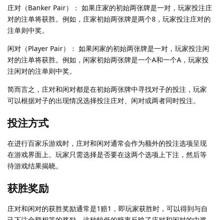
庄对（Banker Pair）： 如果庄家的初始两张牌是一对，玩家投注庄
对的注单将获胜。例如，庄家初始两张牌是两个8，玩家投注庄对的
注单则中奖。
闲对（Player Pair）： 如果闲家的初始两张牌是一对，玩家投注闲
对的注单将获胜。例如，闲家初始两张牌是一个A和一个A，玩家投
注闲对的注单则中奖。
简而言之，庄对和闲对都是在初始两张牌中寻找对子的投注，玩家
可以根据对子的出现情况选择投注庄对、闲对或两者同时投注。
投注方式
在进行百家乐游戏时，庄对和闲对通常会作为额外的投注选项呈现
在游戏界面上。玩家只需选择是否要在这两个选项上下注，然后等
待游戏结果揭晓。
获胜奖励
庄对和闲对的获胜奖励通常是1赔1，即玩家获胜时，可以得到与自
己下注金额相等的奖励。这种较低的赔率反映了庄对和闲对的中奖