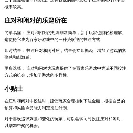
概率较高。
庄对和闲对的乐趣所在
简单易懂： 庄对和闲对的规则非常简单，新手玩家也能轻松理解。
这使得它成为百家乐游戏中的一种受欢迎的投注方式。
即时结果： 投注庄对和闲对后，结果会立即揭晓，增加了游戏的紧
张感和刺激感。
更多选择： 庄对和闲对为玩家提供了在百家乐游戏中尝试不同投注
方式的机会，增加了游戏的多样性。
小贴士
在庄对和闲对中投注时，建议玩家合理控制下注金额，根据自己的
预算和风险承受能力制定投注计划。
对于喜欢追求刺激和变化的玩家，可以尝试同时投注庄对和闲对，
以增加中奖的机会。