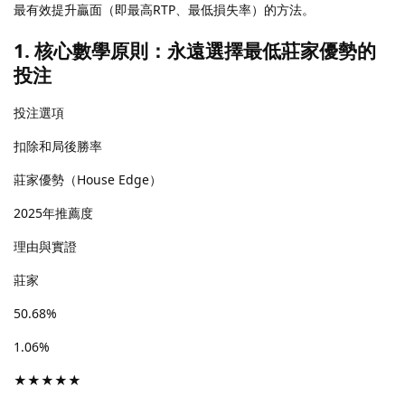
最有效提升贏面（即最高RTP、最低損失率）的方法。
1. 核心數學原則：永遠選擇最低莊家優勢的
投注
投注選項
扣除和局後勝率
莊家優勢（House Edge）
2025年推薦度
理由與實證
莊家
50.68%
1.06%
★★★★★