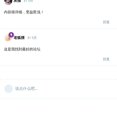
灰猫
31 5月
内容很详细，受益匪浅！
回复
老狐狸
31 5月
这是我找到最好的论坛
回复
说点什么吧...