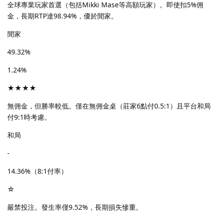
全球專業玩家首選（包括Mikki Mase等高額玩家）。即使扣5%佣
金，長期RTP達98.94%，優於閒家。
閒家
49.32%
1.24%
★★★★
無佣金，但勝率較低。僅在無佣金桌（莊家6點付0.5:1）且平台和局
付9:1時考慮。
和局
-
14.36%（8:1付率）
☆
嚴禁投注。發生率僅9.52%，長期損失慘重。