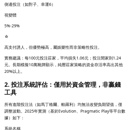
側邊投注（如對子、幸運6）
視變體
5%-29%
☆
高支付誘人，但優勢極高，屬娛樂性而非策略性投注。
實務建議：每100元投注莊家，平均損失1.06元；投注閒家則1.24
元。長期模擬10萬靴牌顯示，純壓莊家策略的資金存活率高出其他
20%以上。
2. 投注系統評估：僅用於資金管理，非贏錢
工具
所有進階投注法（如馬丁格爾、帕羅利）均無法改變負期望值，僅
調整波動。2025年實測（基於Evolution、Pragmatic Play等平台數
據）如下：
系統名稱