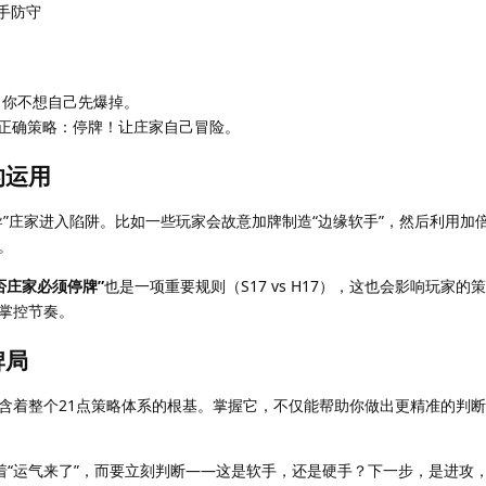
：硬手防守
，你不想自己先爆掉。
_right: 正确策略：停牌！让庄家自己冒险。
的运用
导”庄家进入陷阱。比如一些玩家会故意加牌制造“边缘软手”，然后利用加
。
是否庄家必须停牌”
也是一项重要规则（S17 vs H17），这也会影响玩家的
掌控节奏。
牌局
含着整个21点策略体系的根基。掌握它，不仅能帮助你做出更精准的判
着“运气来了”，而要立刻判断——这是软手，还是硬手？下一步，是进攻