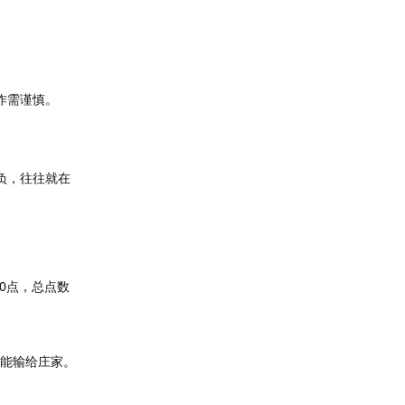
作需谨慎。
负，往往就在
10点，总点数
可能输给庄家。