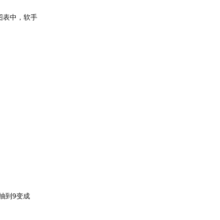
图表中，软手
你抽到9变成