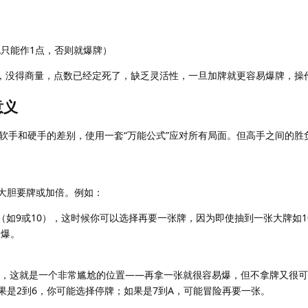
但此时A只能作1点，否则就爆牌）
”，没得商量，点数已经定死了，缺乏灵活性，一旦加牌就更容易爆牌，操
意义
软手和硬手的差别，使用一套“万能公式”应对所有局面。但高手之间的胜
大胆要牌或加倍。例如：
强牌（如9或10），这时候你可以选择再要一张牌，因为即使抽到一张大牌如
会爆。
硬16），这就是一个非常尴尬的位置——再拿一张就很容易爆，但不拿牌又很
果是2到6，你可能选择停牌；如果是7到A，可能冒险再要一张。