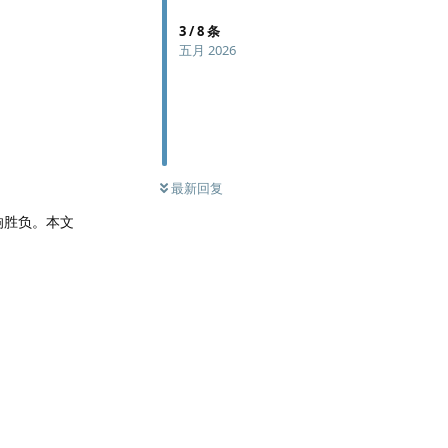
3
/
8
条
五月 2026
最新回复
响胜负。本文