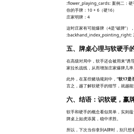
:flower_playing_cards: 案例二
你的手牌：10 + 6（硬16）
庄家明牌：4
这时庄家有可能爆牌（4是“破牌”）
:backhand_index_pointing
五、牌桌心理与软硬手
在高级对局中，软手还会被用来“诱
家拉长战线，从而增加庄家爆牌几率
此外，在某些赌场规则中，
“软17
言之，越了解软硬手的细节，就越能
六、结语：识软硬，赢
软手和硬手的概念看似简单，实则蕴
牌桌上如虎添翼，稳中求胜。
所以，下次当你拿到A牌时，别只想