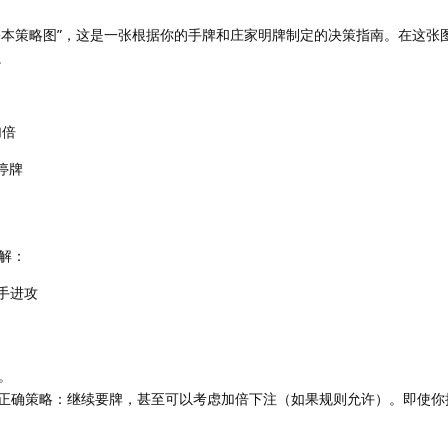
基本策略图”，这是一张根据你的手牌和庄家明牌制定的决策指南。在这张
。
加倍
议停牌
解：
：软手进攻
。
ing_right: 正确策略：继续要牌，甚至可以考虑加倍下注（如果规则允许）。即使