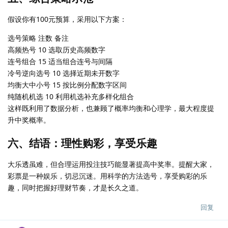
假设你有100元预算，采用以下方案：
选号策略 注数 备注
高频热号 10 选取历史高频数字
连号组合 15 适当组合连号与间隔
冷号逆向选号 10 选择近期未开数字
均衡大中小号 15 按比例分配数字区间
纯随机机选 10 利用机选补充多样化组合
这样既利用了数据分析，也兼顾了概率均衡和心理学，最大程度提
升中奖概率。
六、结语：理性购彩，享受乐趣
大乐透虽难，但合理运用投注技巧能显著提高中奖率。提醒大家，
彩票是一种娱乐，切忌沉迷。用科学的方法选号，享受购彩的乐
趣，同时把握好理财节奏，才是长久之道。
回复