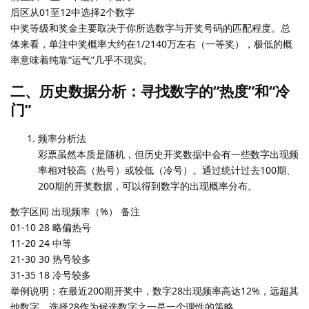
后区从01至12中选择2个数字
中奖等级和奖金主要取决于你所选数字与开奖号码的匹配程度。总
体来看，单注中奖概率大约在1/2140万左右（一等奖），极低的概
率意味着纯靠“运气”几乎不现实。
二、历史数据分析：寻找数字的“热度”和“冷
门”
频率分析法
彩票虽然本质是随机，但历史开奖数据中会有一些数字出现频
率相对较高（热号）或较低（冷号）。通过统计过去100期、
200期的开奖数据，可以得到数字的出现概率分布。
数字区间 出现频率（%） 备注
01-10 28 略偏热号
11-20 24 中等
21-30 30 热号较多
31-35 18 冷号较多
举例说明：在最近200期开奖中，数字28出现频率高达12%，远超其
他数字，选择28作为候选数字之一是一个理性的策略。