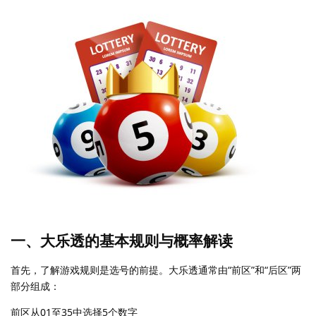
一、大乐透的基本规则与概率解读
首先，了解游戏规则是选号的前提。大乐透通常由“前区”和“后区”两
部分组成：
前区从01至35中选择5个数字