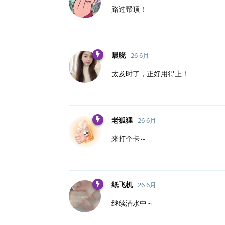
路过帮顶！
晨晓
26 6月
太及时了，正好用得上！
老狐狸
26 6月
来打个卡～
纸飞机
26 6月
继续潜水中～