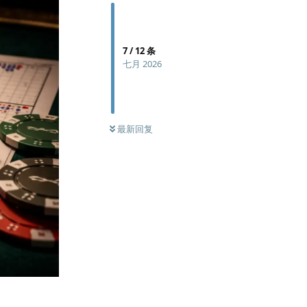
7
/
12
条
七月 2026
最新回复