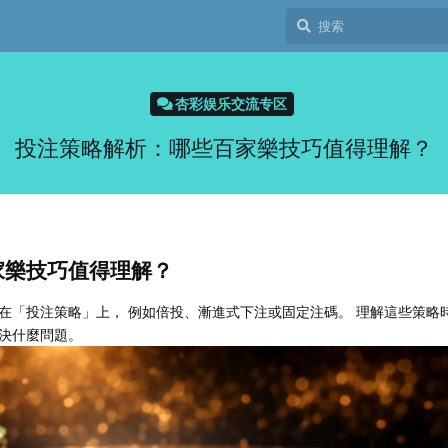
杏彩娱乐交流专区
投注策略解析：哪些百家樂技巧值得理解？
家樂技巧值得理解？
在「投注策略」上， 例如倍投、漸進式下注或固定注碼。 理解這些策略
決什麼問題。