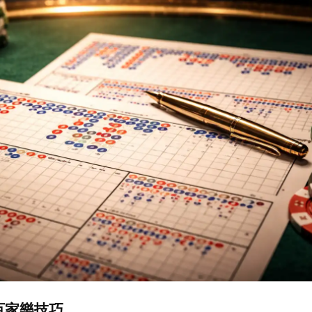
百家樂技巧