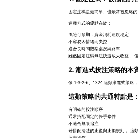
固定注碼是最簡單、也最常被忽略的
這種方式的優點在於：
風險可預期，資金消耗速度穩定
不容易因情緒而失控
適合長時間觀察桌況與路單
雖然固定注碼無法快速放大收益， 
2. 漸進式投注策略的本
像 1-3-2-6、1324 這類漸
這類策略的共通特點是
有明確的投注順序
通常搭配固定的停手條件
不適合無限追注
若搭配清楚的止盈與止損規則， 這
照表操作。