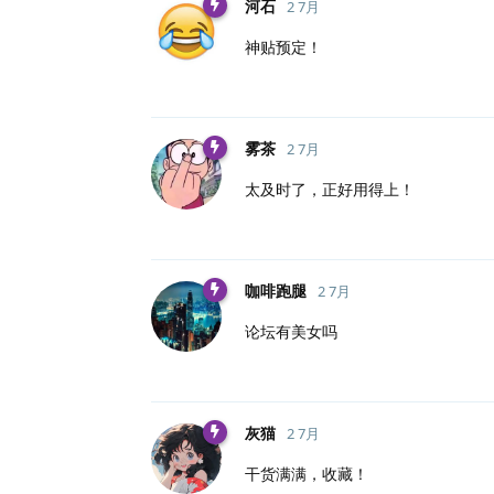
河石
2 7月
神贴预定！
雾茶
2 7月
太及时了，正好用得上！
咖啡跑腿
2 7月
论坛有美女吗
灰猫
2 7月
干货满满，收藏！