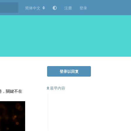
简体中文
注册
登录
登录以回复
最早内容
時，關鍵不在