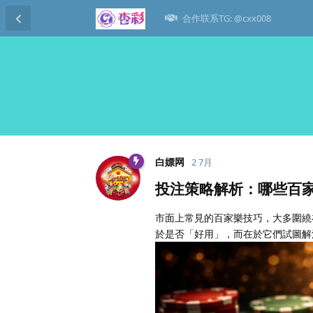
合作联系TG: @cxx008
白嫖网
2 7月
投注策略解析：哪些百
市面上常見的百家樂技巧，大多圍繞
於是否「好用」，而在於它們試圖解