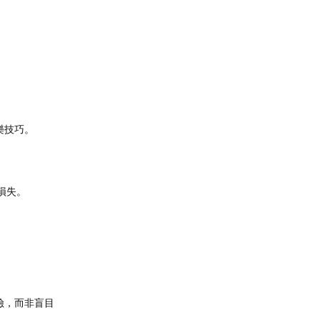
樂技巧。
制損失。
險，而非盲目