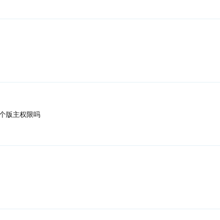
个版主权限吗