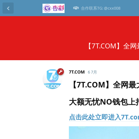
合作联系TG: @cxx008
【7T.COM】全
7T.​COM
6 7月
【7T.COM】全网最
大额无忧NO钱包上押
点击此处立即进入7T.c