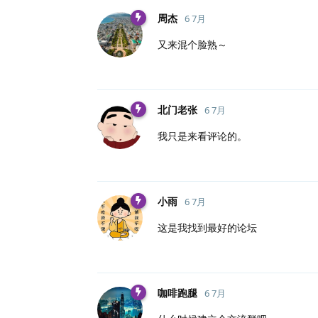
周杰
6 7月
又来混个脸熟～
北门老张
6 7月
我只是来看评论的。
小雨
6 7月
这是我找到最好的论坛
咖啡跑腿
6 7月