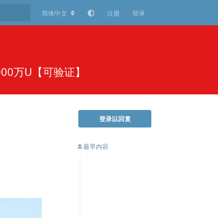
简体中文
注册
登录
000万U【可验证】
登录以回复
最早内容