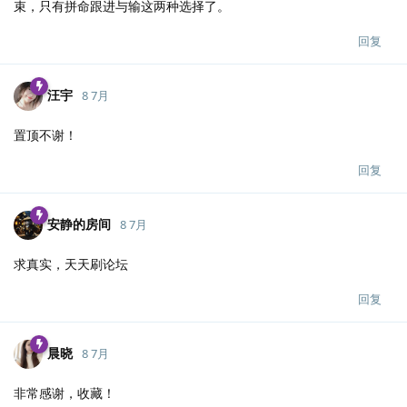
束，只有拼命跟进与输这两种选择了。
回复
汪宇
8 7月
置顶不谢！
回复
安静的房间
8 7月
求真实，天天刷论坛
回复
晨晓
8 7月
非常感谢，收藏！