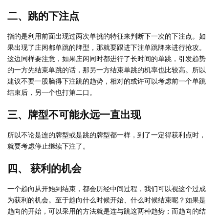
二、跳的下注点
指的是利用前面出现过两次单挑的特征来判断下一次的下注点。如
果出现了庄闲都单跳的牌型，那就要跟进下注单跳牌来进行抢攻。
这边同样要注意，如果庄闲同时都进行了长时间的单跳，引发趋势
的一方先结束单跳的话，那另一方结束单跳的机率也比较高。所以
建议不要一股脑得下注跳的趋势，相对的或许可以考虑前一个单跳
结束后，另一个也打第二口。
三、牌型不可能永远一直出现
所以不论是连的牌型或是跳的牌型都一样，到了一定得获利点时，
就要考虑停止继续下注了。
四、 获利的机会
一个趋向从开始到结束，都会历经中间过程，我们可以视这个过成
为获利的机会。至于趋向什么时候开始、什么时候结束呢？如果是
趋向的开始，可以采用的方法就是连与跳这两种趋势；而趋向的结