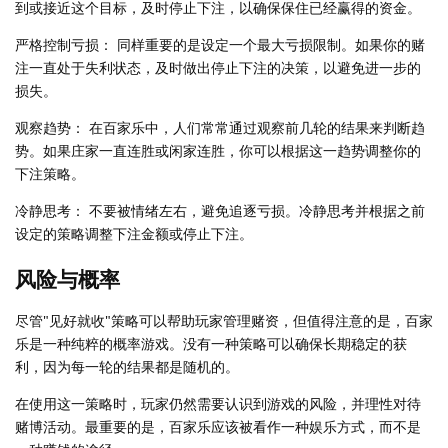
到或接近这个目标，及时停止下注，以确保保住已经赢得的资金。
严格控制亏损： 同样重要的是设定一个最大亏损限制。如果你的赌
注一直处于失利状态，及时做出停止下注的决策，以避免进一步的
损失。
观察趋势： 在百家乐中，人们常常通过观察前几轮的结果来判断趋
势。如果庄家一直连胜或闲家连胜，你可以根据这一趋势调整你的
下注策略。
冷静思考： 不要被情绪左右，避免追逐亏损。冷静思考并根据之前
设定的策略调整下注金额或停止下注。
风险与概率
尽管"见好就收"策略可以帮助玩家管理赌资，但值得注意的是，百家
乐是一种纯粹的概率游戏。没有一种策略可以确保长期稳定的获
利，因为每一轮的结果都是随机的。
在使用这一策略时，玩家仍然需要认识到游戏的风险，并理性对待
赌博活动。最重要的是，百家乐应该被看作一种娱乐方式，而不是