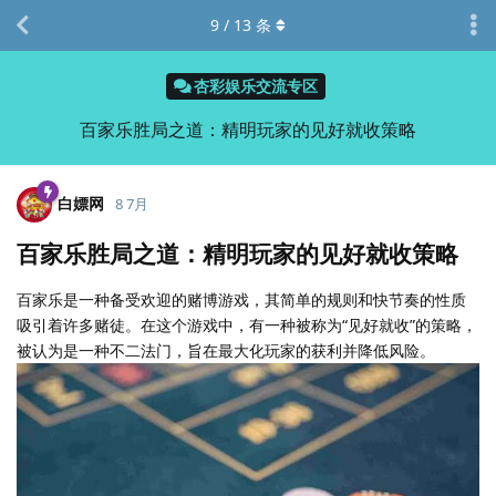
9
/
13
条
杏彩娱乐交流专区
百家乐胜局之道：精明玩家的见好就收策略
白嫖网
8 7月
百家乐胜局之道：精明玩家的见好就收策略
百家乐是一种备受欢迎的赌博游戏，其简单的规则和快节奏的性质
吸引着许多赌徒。在这个游戏中，有一种被称为“见好就收”的策略，
被认为是一种不二法门，旨在最大化玩家的获利并降低风险。