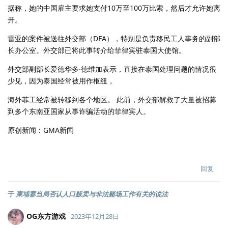
据称，她的中国雇主要求她支付10万至100万比索，然后才允许她离
开。
雷亚的案件被送往外交部（DFA），特别是负责移民工人事务的副部
长办公室。外交部已将此事转介给菲律宾驻泰国大使馆。
外交部副部长爱德华多·德维加表示，直接在泰国处理问题的情况很
少见，因为泰国经常被用作枢纽，
海外菲工经常被转移到各个地区。 此前，外交部解救了大量被招募
到多个东南亚国家从事诈骗活动的菲律宾人。
原创新闻：GMA新闻
回复
于
柬埔寨当局否认人口贩卖与非法赌场工作有关的说法
OG东方游戏
2023年12月28日