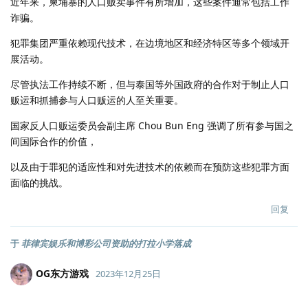
近年来，柬埔寨的人口贩卖事件有所增加，这些案件通常包括工作
诈骗。
犯罪集团严重依赖现代技术，在边境地区和经济特区等多个领域开
展活动。
尽管执法工作持续不断，但与泰国等外国政府的合作对于制止人口
贩运和抓捕参与人口贩运的人至关重要。
国家反人口贩运委员会副主席 Chou Bun Eng 强调了所有参与国之
间国际合作的价值，
以及由于罪犯的适应性和对先进技术的依赖而在预防这些犯罪方面
面临的挑战。
回复
于
菲律宾娱乐和博彩公司资助的打拉小学落成
OG东方游戏
2023年12月25日