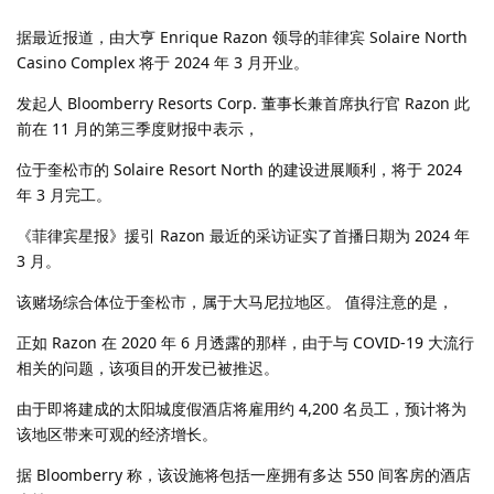
据最近报道，由大亨 Enrique Razon 领导的菲律宾 Solaire North
Casino Complex 将于 2024 年 3 月开业。
发起人 Bloomberry Resorts Corp. 董事长兼首席执行官 Razon 此
前在 11 月的第三季度财报中表示，
位于奎松市的 Solaire Resort North 的建设进展顺利，将于 2024
年 3 月完工。
《菲律宾星报》援引 Razon 最近的采访证实了首播日期为 2024 年
3 月。
该赌场综合体位于奎松市，属于大马尼拉地区。 值得注意的是，
正如 Razon 在 2020 年 6 月透露的那样，由于与 COVID-19 大流行
相关的问题，该项目的开发已被推迟。
由于即将建成的太阳城度假酒店将雇用约 4,200 名员工，预计将为
该地区带来可观的经济增长。
据 Bloomberry 称，该设施将包括一座拥有多达 550 间客房的酒店