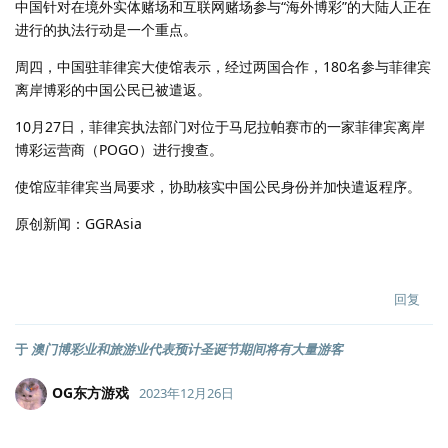
中国针对在境外实体赌场和互联网赌场参与“海外博彩”的大陆人正在
进行的执法行动是一个重点。
周四，中国驻菲律宾大使馆表示，经过两国合作，180名参与菲律宾
离岸博彩的中国公民已被遣返。
10月27日，菲律宾执法部门对位于马尼拉帕赛市的一家菲律宾离岸
博彩运营商（POGO）进行搜查。
使馆应菲律宾当局要求，协助核实中国公民身份并加快遣返程序。
原创新闻：GGRAsia
回复
于
澳门博彩业和旅游业代表预计圣诞节期间将有大量游客
OG东方游戏
2023年12月26日