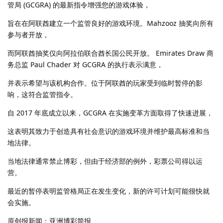
管局 (GCGRA) 的最新指令增强您的游戏体验，
旨在在阿联酋建立一个监管良好的游戏环境。Mahzooz 抽奖向所有
参与者开放，
而阿联酋抽奖仅向阿拉伯联合酋长国公民开放。 Emirates Draw 商
务总监 Paul Chader 对 GCGRA 的执行表示满意，
并表示希望与该机构合作。位于阿联酋的玩家受到临时暂停的影
响，这符合监管指令。
自 2017 年底成立以来，GCGRA 在实施变革方面取得了快速进展，
这表明其致力于创造具有社会意识的游戏环境并维护最高标准和当
地法律。
当地法律通常禁止博彩，但由于经济部的例外，彩票公司得以运
营。
最近的暂停表明监管格局正在发生变化，新的许可计划可能很快就
会实施。
原创报新闻：亚洲博彩简报