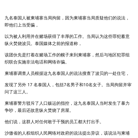
九名泰国人被柬埔寨当局拘留，因为柬埔寨当局质疑他们的说法，
即他们上当受骗，
以为被人利用并在赌场获得了丰厚的工作。当局认为这些罪犯蓄意
纵火焚烧波贝。泰国媒体之前的报道称，
该团伙先是打着在赌场工作的幌子来到柬埔寨，然后与地区犯罪组
织联合实施非法电话和网络诈骗。
柬埔寨调查人员根据这九名泰国人的说法搜查了波贝的一处住宅，
发现了另外 17 名泰国人，包括7名男子和10名女子。当局拘留并审
问了这三人。
柬埔寨警方驳斥了人口贩运的指控，这九名泰国人当时发生了暴力
争吵，最后还故意纵火焚烧了房屋。
他们说，这群人对任何敢于干预的员工都大打出手。
沙缴省的人权组织人民网络对政府的说法提出异议，该说法与柬埔