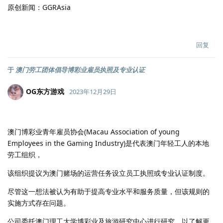
原创新闻：GGRAsia
回复
于
澳门劳工团体倡导博彩业雇员执照及专业认证
OG东方游戏
2023年12月29日
澳门博彩业青年雇员协会(Macau Association of young
Employees in the Gaming Industry)是代表澳门年轻工人的本地
劳工组织，
该组织提议为澳门赌场的运营任务设立员工执照或专业认证制度。
尽管这一想法被认为有助于提高专业水平和服务质量，但该规则的
实施方式存在问题。
公司委托澳门理工大学博彩业及旅游研究中心进行研究，以了解更