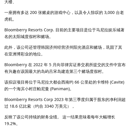
大楼、
一座拥有多达 200 张赌桌的游戏中心，以及令人惊叹的 3,000 台老
虎机。
Bloomberry Resorts Corp. 目前的主要项目是位于马尼拉娱乐城著
名的太阳城度假村和赌场。
此外，该公司还管理韩国济州经营济州阳光酒店和赌场，巩固了其
在亚洲博彩业的地位。
Bloomberry 在 2022 年 5 月向菲律宾证券交易所提交的文件中宣布
有兴趣在该国最大的岛屿吕宋岛建造第三个赌场度假村。
该拟议项目将位于马尼拉大都会西南约 66 公里处的卡维特 (Cavite)
的一个海滨小村庄帕尼曼 (Paniman)。
Bloomberry Resorts Corp 2023 年第三季度归属于股东的净利润超
过 18.6 亿比索（约合 3340 万美元），
反映了该公司持续的财务业绩。 这一结果意味着每年大幅增长
19.2%。