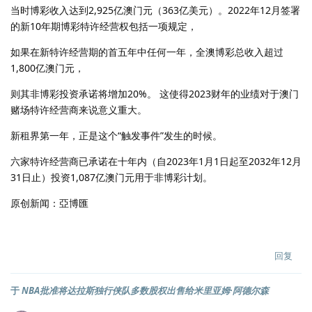
当时博彩收入达到2,925亿澳门元（363亿美元）。2022年12月签署
的新10年期博彩特许经营权包括一项规定，
如果在新特许经营期的首五年中任何一年，全澳博彩总收入超过
1,800亿澳门元，
则其非博彩投资承诺将增加20%。 这使得2023财年的业绩对于澳门
赌场特许经营商来说意义重大。
新租界第一年，正是这个“触发事件”发生的时候。
六家特许经营商已承诺在十年内（自2023年1月1日起至2032年12月
31日止）投资1,087亿澳门元用于非博彩计划。
原创新闻：亞博匯
回复
于
NBA批准将达拉斯独行侠队多数股权出售给米里亚姆·阿德尔森