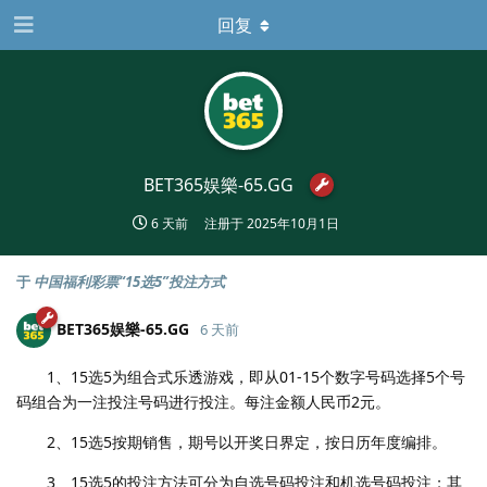
回复
BET365娱樂-65.​GG
6 天前
注册于
2025年10月1日
于
中国福利彩票“15选5”投注方式
BET365娱樂-65.​GG
6 天前
1、15选5为组合式乐透游戏，即从01-15个数字号码选择5个号
码组合为一注投注号码进行投注。每注金额人民币2元。
2、15选5按期销售，期号以开奖日界定，按日历年度编排。
3、15选5的投注方法可分为自选号码投注和机选号码投注；其