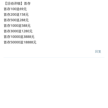
【活动详细】首存
首存100送69元
首存200送158元
首存500送288元
首存1000送588元
首存3000送1280元
首存10000送3888元
首存50000送18888元
回复