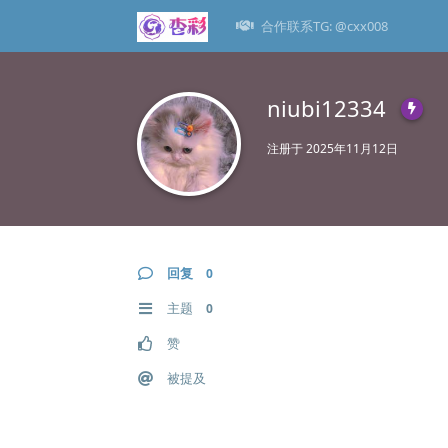
合作联系TG: @cxx008
niubi12334
注册于
2025年11月12日
回复
0
主题
0
赞
被提及