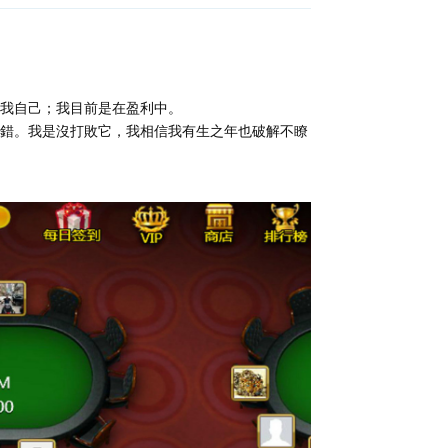
我自己；我目前是在盈利中。
錯。我是沒打敗它，我相信我有生之年也破解不瞭