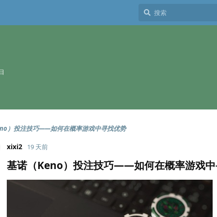
7日
eno）投注技巧——如何在概率游戏中寻找优势
xixi2
19 天前
基诺（Keno）投注技巧——如何在概率游戏