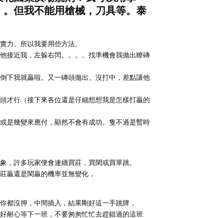
。。但我不能用槍械，刀具等。泰
的實力。所以我要用些方法。
他接近我，左躲右閃。。。。找準機會我拋出瞭磚
倒下我就贏啦。又一磚頭拋出。沒打中，差點讓他
頭才行（接下來各位還是仔細想想我是怎樣打贏的
或是幾變來應付，顯然不會有成功。隻不過是暫時
現象，許多玩家便會連續買莊，買閑或買單跳。
莊贏還是閑贏的機率並無變化，
牌你都沒押，中間插入，結果剛好這一手跳牌，
好耐心等下一班，不要匆匆忙忙去趕錯過的這班