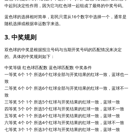
中起到决定性作用，因为它与红色球一起组成了最终的中奖号码。
蓝色球的选择相对简单，彩民只需从16个数字中选择一个，通常是
随机选择或根据幸运数字来选。
3. 中奖规则
双色球的中奖是根据投注号码与当期开奖号码的匹配情况来决定
的。具体的中奖规则如下：
中奖等级 红色球匹配数 蓝色球匹配数 中奖条件
一等奖 6个 1个 所选6个红球全部与开奖结果的红球一致，蓝球也一
致
二等奖 6个 0个 所选6个红球全部与开奖结果的红球一致，蓝球不一
致
三等奖 5个 1个 所选5个红球与开奖结果的红球一致，蓝球一致
四等奖 5个 0个 所选5个红球与开奖结果的红球一致，蓝球不一致
五等奖 4个 1个 所选4个红球与开奖结果的红球一致，蓝球一致
六等奖 4个 0个 所选4个红球与开奖结果的红球一致，蓝球不一致
七等奖 3个 1个 所选3个红球与开奖结果的红球一致，蓝球一致