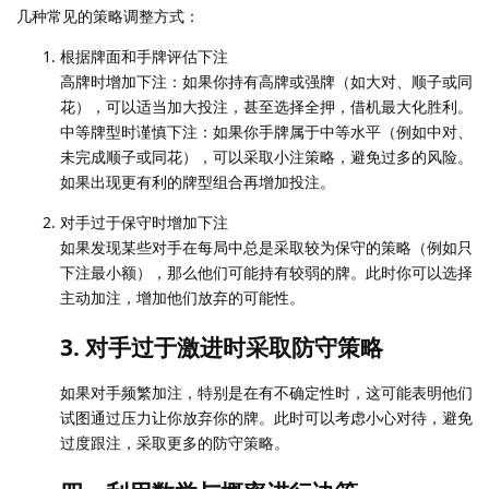
几种常见的策略调整方式：
根据牌面和手牌评估下注
高牌时增加下注：如果你持有高牌或强牌（如大对、顺子或同
花），可以适当加大投注，甚至选择全押，借机最大化胜利。
中等牌型时谨慎下注：如果你手牌属于中等水平（例如中对、
未完成顺子或同花），可以采取小注策略，避免过多的风险。
如果出现更有利的牌型组合再增加投注。
对手过于保守时增加下注
如果发现某些对手在每局中总是采取较为保守的策略（例如只
下注最小额），那么他们可能持有较弱的牌。此时你可以选择
主动加注，增加他们放弃的可能性。
3. 对手过于激进时采取防守策略
如果对手频繁加注，特别是在有不确定性时，这可能表明他们
试图通过压力让你放弃你的牌。此时可以考虑小心对待，避免
过度跟注，采取更多的防守策略。