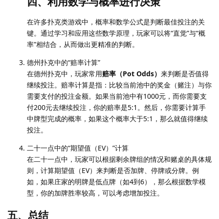
四、利用数学与概率进行决策
在许多扑克类游戏中，概率和数学公式是判断最佳投注的关
键。通过学习和应用这些数学原理，玩家可以将“直觉”与“概
率”相结合，从而做出更精准的判断。
德州扑克中的“赔率计算”
在德州扑克中，玩家常用
赔率（Pot Odds）
来判断是否值得
继续投注。赔率计算是指：比较当前池中的奖金（赌注）与你
需要支付的投注金额。如果当前池中有1000元，而你需要支
付200元去继续投注，你的赔率是5:1。然后，你需要计算手
中牌型完成的概率，如果这个概率大于5:1，那么就值得继续
投注。
二十一点中的“期望值（EV）”计算
在二十一点中，玩家可以根据剩余牌组的情况和赌桌的具体规
则，计算期望值（EV）来判断是否加牌、停牌或分牌。例
如，如果庄家的明牌是低点牌（如4到6），那么根据数学模
型，你的加牌胜率较高，可以考虑增加投注。
五、总结