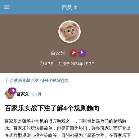
回复
百家乐
8 7月
注册于
2024年1月3日
于
百家乐实战下注了解4个规则趋向
百家乐
8 7月
百家乐实战下注了解4个规则趋向
百家乐是赌场中常见的博弈游戏之ㄧ，同时也是最热门的赌场游
戏。百家乐的玩法很简单，但是正因为热门，许多玩家进而研究出
各式牌型规则与投注策略等，目的都是为了赢得大奖。在百家乐下