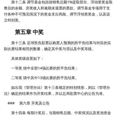
第十二条 调节基金包括按销售总额1%提取部分、浮动奖奖金取
整后的余额、弃奖收入和逾期未退票的票款。调节基金专项用于支
付各种不可预见情况下的奖金支出风险、调节浮动奖奖金，以及设
立特别奖。
第五章 中奖
第十三条 足球胜负彩票以购票人预测的胜平负结果与对应的实
际比赛结果相符的数量，确定其中奖与否以及中奖等级。
具体奖级设置如下：
一等奖 猜中全部14场比赛的胜平负结果；
二等奖 猜中其中13场比赛的胜平负结果。
如出现《管理办法》第十三条规定的特别情形，则以《管理办
法》确定的结果作为开奖结果，并以总局彩票中心的公告为准。
### 第六章 开奖及公告
第十四条 每期计奖后，当期销售总额、中奖情况以及奖池资金