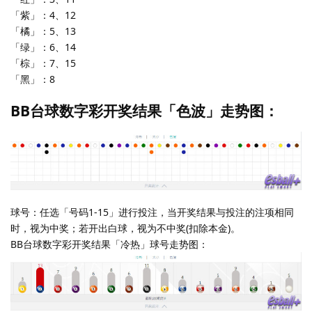
「紫」：4、12
「橘」：5、13
「绿」：6、14
「棕」：7、15
「黑」：8
BB台球数字彩开奖结果「色波」走势图：
球号：任选「号码1-15」进行投注，当开奖结果与投注的注项相同
时，视为中奖；若开出白球，视为不中奖(扣除本金)。
BB台球数字彩开奖结果「冷热」球号走势图：