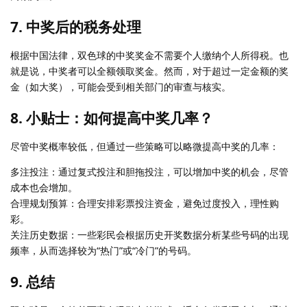
7. 中奖后的税务处理
根据中国法律，双色球的中奖奖金不需要个人缴纳个人所得税。也
就是说，中奖者可以全额领取奖金。然而，对于超过一定金额的奖
金（如大奖），可能会受到相关部门的审查与核实。
8. 小贴士：如何提高中奖几率？
尽管中奖概率较低，但通过一些策略可以略微提高中奖的几率：
多注投注：通过复式投注和胆拖投注，可以增加中奖的机会，尽管
成本也会增加。
合理规划预算：合理安排彩票投注资金，避免过度投入，理性购
彩。
关注历史数据：一些彩民会根据历史开奖数据分析某些号码的出现
频率，从而选择较为“热门”或“冷门”的号码。
9. 总结