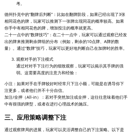
考。
德州扑克中的“翻牌后判断”：比如在翻牌阶段，如果已经出现了3张
相同花色的牌，玩家可以推测下一张牌出现同花的概率较高。如果
你手中有相同花色的牌，增加投注的概率就更高。
二十一点中的“数牌技巧”：在二十一点中，玩家可以通过观察已经发
出的牌来推测剩余牌组的分布（例如，剩余的10点牌、A牌的数
量）。通过“数牌”技巧，玩家可以更好地判断自己在加牌时的胜率。
观察对手的下注模式
通过对对手下注行为的细致观察，玩家可以揭示其手牌的强
弱。这需要高度的注意力和经验：
小注：如果对手在手牌较好时经常只下注小额，可能是在诱导你下
注更多，或者他们并不十分自信。
加注/全押（All-in）：若对手突然加注或全押，这往往意味着他们手
中有很强的牌型，或者在进行心理战术的施压。
三、应用策略调整下注
通过观察牌局的进展，玩家可以灵活调整自己的下注策略。以下是