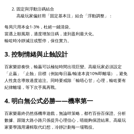
固定與浮動注碼結合
高級玩家偏好用「固定基本注」結合「浮動調整」：
每局只用本金1-3%，杜絕一鋪清袋。
當遇上順風期，適度增加注碼，達到盈利最大化。
輸咗時冷靜減注或暫停，保住實力。
3. 控制情緒與止蝕設計
百家樂節奏快，輸贏可以極短時間出現巨變。高級玩家必須設定
「止贏」「止蝕」目標（例如每日贏/輸達本資10%即離場），避免
人性貪念導致過度追注。同時要戒除「輸唔心甘」心理，輸咗要有
紀律離場，等下次手風再戰。
4. 明白無公式必勝——機率第一
百家樂最終仍然係機率遊戲，無論咩策略，都冇百份百保證。分析
數據、跟隨大路小路只係提升心理信心，唔能夠保證結果。高級玩
家要學識用邏輯取代幻想，冷靜計劃每一場戰役。