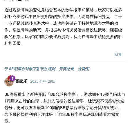
通过观察牌局的变化并结合基本的数学概率和策略，玩家可以在多
种扑克类游戏中做出更明智的投注决策。无论是在德州扑克、二十
一点还是其他扑克游戏中，成功的关键在于持续地观察对手的动
作、掌握牌局的动态，并根据具体情况灵活调整投注策略。随着经
验的积累，玩家的判断力会逐渐提高，从而在牌局中获得更多的胜
利和回报。
回复
于
BB彩票台球数字彩玩法规则、开奖结果、走势图
百家乐
2025年7月29日
BB彩票推出全新快开彩「BB台球数字彩」，游戏拥有15颗号码球与
1颗用来击球的白球，并加入便捷的投注帮手，让玩家不仅能够快速
包号，更可以查看最新100期的BB彩票台球数字彩开奖结果统计，
给予最轻松便利的下注体验！详细BB数字彩玩法规则请看本篇文
章。