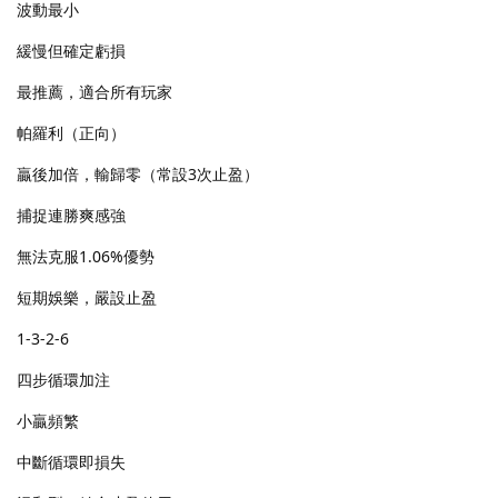
波動最小
緩慢但確定虧損
最推薦，適合所有玩家
帕羅利（正向）
贏後加倍，輸歸零（常設3次止盈）
捕捉連勝爽感強
無法克服1.06%優勢
短期娛樂，嚴設止盈
1-3-2-6
四步循環加注
小贏頻繁
中斷循環即損失