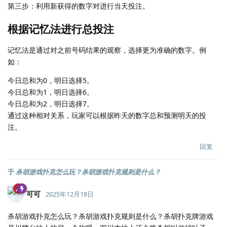
第三步：利用新获得的数字对进行当天投注。
根据记忆法进行总投注
记忆法是通过对之前号码结果的观察，选择更为准确的数字。例
如：
今日总和为0，明日选择5。
今日总和为1，明日选择6。
今日总和为2，明日选择7。
通过这种相对关系，玩家可以根据昨天的数字总和预测明天的投
注。
回复
于
杀胡游戏扑克怎么玩？杀胡游戏扑克规则是什么？
可可
2025年12月18日
杀胡游戏扑克怎么玩？杀胡游戏扑克规则是什么？杀胡扑克牌游戏