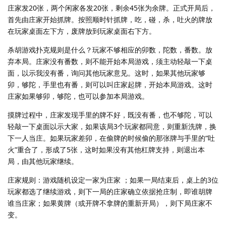
庄家发20张，两个闲家各发20张，剩余45张为余牌。正式开局后，
首先由庄家开始抓牌。按照顺时针抓牌，吃，碰，杀，吐火的牌放
在玩家桌面左下方，废牌放到玩家桌面右下方。
杀胡游戏扑克规则是什么？玩家不够相应的卯数，陀数，番数。放
弃本局。庄家没有番数，则不能开始本局游戏，须主动轻敲一下桌
面，以示我没有番，询问其他玩家意见。这时，如果其他玩家够
卯，够陀，手里也有番，则可以叫庄家起牌，开始本局游戏。这时
庄家如果够卯，够陀，也可以参加本局游戏。
摸牌过程中，庄家发现手里的牌不好，既没有番，也不够陀，可以
轻敲一下桌面以示大家，如果该局3个玩家都同意，则重新洗牌，换
下一人当庄。如果玩家差卯，在偷牌的时候偷的那张牌与手里的“吐
火”重合了，形成了5张，这时如果没有其他杠牌支持，则退出本
局，由其他玩家继续。
庄家规则：游戏随机设定一家为庄家 ；如果一局结束后，桌上的3位
玩家都选了继续游戏，则下一局的庄家确立依据抢庄制，即谁胡牌
谁当庄家；如果黄牌（或开牌不拿牌的重新开局），则下局庄家不
变。