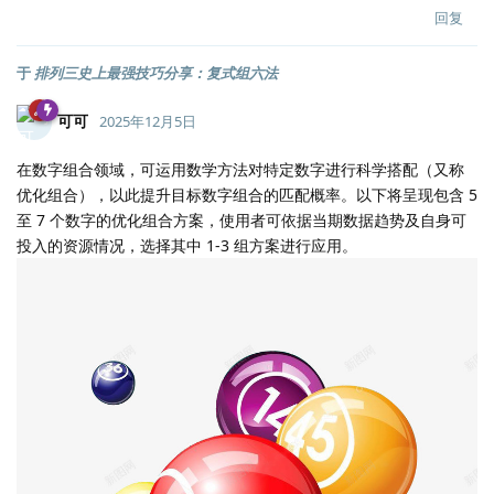
回复
于
排列三史上最强技巧分享：复式组六法
可可
2025年12月5日
在数字组合领域，可运用数学方法对特定数字进行科学搭配（又称
优化组合），以此提升目标数字组合的匹配概率。以下将呈现包含 5
至 7 个数字的优化组合方案，使用者可依据当期数据趋势及自身可
投入的资源情况，选择其中 1-3 组方案进行应用。​