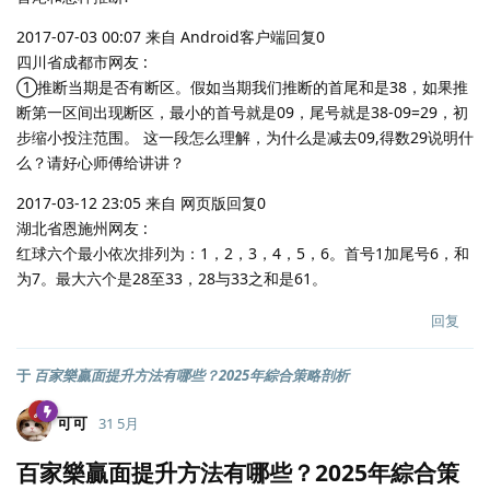
2017-07-03 00:07 来自 Android客户端回复0
四川省成都市网友 :
①推断当期是否有断区。假如当期我们推断的首尾和是38，如果推
断第一区间出现断区，最小的首号就是09，尾号就是38-09=29，初
步缩小投注范围。 这一段怎么理解，为什么是减去09,得数29说明什
么？请好心师傅给讲讲？
2017-03-12 23:05 来自 网页版回复0
湖北省恩施州网友 :
红球六个最小依次排列为：1，2，3，4，5，6。首号1加尾号6，和
为7。最大六个是28至33，28与33之和是61。
回复
于
百家樂贏面提升方法有哪些？2025年綜合策略剖析
可可
31 5月
百家樂贏面提升方法有哪些？2025年綜合策