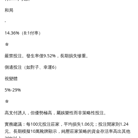
和局
-
14.36%（8:1付率）
☆
嚴禁投注。發生率僅9.52%，長期損失慘重。
側邊投注（如對子、幸運6）
視變體
5%-29%
☆
高支付誘人，但優勢極高，屬娛樂性而非策略性投注。
實務建議：每100元投注莊家，平均損失1.06元；投注閒家則1.24
元。長期模擬10萬靴牌顯示，純壓莊家策略的資金存活率高出其他