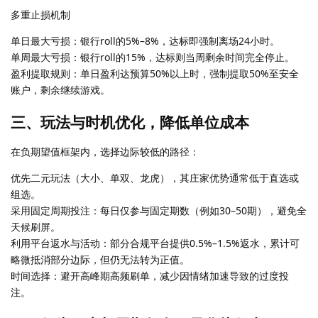
多重止损机制
单日最大亏损：银行roll的5%–8%，达标即强制离场24小时。
单周最大亏损：银行roll的15%，达标则当周剩余时间完全停止。
盈利提取规则：单日盈利达预算50%以上时，强制提取50%至安全
账户，剩余继续游戏。
三、玩法与时机优化，降低单位成本
在负期望值框架内，选择边际较低的路径：
优先二元玩法（大小、单双、龙虎），其庄家优势通常低于直选或
组选。
采用固定周期投注：每日仅参与固定期数（例如30–50期），避免全
天候刷屏。
利用平台返水与活动：部分合规平台提供0.5%–1.5%返水，累计可
略微抵消部分边际，但仍无法转为正值。
时间选择：避开高峰期高频刷单，减少因情绪加速导致的过度投
注。