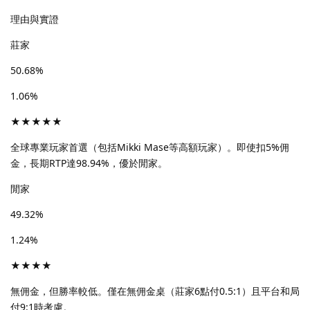
理由與實證
莊家
50.68%
1.06%
★★★★★
全球專業玩家首選（包括Mikki Mase等高額玩家）。即使扣5%佣
金，長期RTP達98.94%，優於閒家。
閒家
49.32%
1.24%
★★★★
無佣金，但勝率較低。僅在無佣金桌（莊家6點付0.5:1）且平台和局
付9:1時考慮。