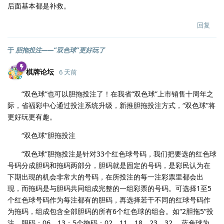
后面基本都是补救。
回复
于
胆拖投注——“双色球”更好玩了
棋牌论坛
6 天前
“双色球”也可以胆拖投注了！在我省“双色球”上市销售十周年之
际，省福彩中心通过投注系统升级，新推胆拖投注方式，“双色球”将
更好玩更有趣。
“双色球”胆拖投注
“双色球”胆拖投注是针对33个红色球号码，我们把要选的红色球
号码分成胆码和拖码两部分，胆码就是固定的号码，是彩民认为在
下期出现的机会非常大的号码，在所投注的每一注彩票里都会出
现，而拖码是与胆码共同组成完整的一组彩票的号码。可选择1至5
个红色球号码作为每注都有的胆码，再选择若干不同的红球号码作
为拖码，组成包含全部胆码的所有6个红色球的组合。如“2胆拖5”投
注，胆码：06、13；5个拖码：02、11、18、23、32 ，蓝色球为