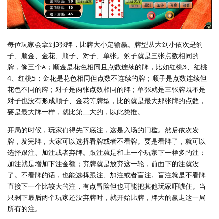
每位玩家会拿到3张牌，比牌大小定输赢。牌型从大到小依次是豹
子、顺金、金花、顺子、对子、单张。豹子就是三张点数相同的
牌，像三个A；顺金是花色相同且点数连续的牌，比如红桃3、红桃
4、红桃5；金花是花色相同但点数不连续的牌；顺子是点数连续但
花色不同的牌；对子是两张点数相同的牌；单张就是三张牌既不是
对子也没有形成顺子、金花等牌型，比的就是最大那张牌的点数，
要是最大牌一样，就比第二大的，以此类推。
开局的时候，玩家们得先下底注，这是入场的门槛。然后依次发
牌，发完牌，大家可以选择看牌或者不看牌。要是看牌了，就可以
选择跟注、加注或者弃牌。跟注就是和上一个玩家下一样多的注；
加注就是增加下注金额；弃牌就是放弃这一轮，前面下的注就没
了。不看牌的话，也能选择跟注、加注或者盲注。盲注就是不看牌
直接下一个比较大的注，有点冒险但也可能把其他玩家吓唬住。当
只剩下最后两个玩家还没弃牌时，就开始比牌，牌大的赢走这一局
所有的注。