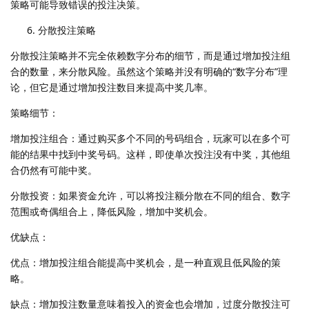
策略可能导致错误的投注决策。
分散投注策略
分散投注策略并不完全依赖数字分布的细节，而是通过增加投注组
合的数量，来分散风险。虽然这个策略并没有明确的“数字分布”理
论，但它是通过增加投注数目来提高中奖几率。
策略细节：
增加投注组合：通过购买多个不同的号码组合，玩家可以在多个可
能的结果中找到中奖号码。这样，即使单次投注没有中奖，其他组
合仍然有可能中奖。
分散投资：如果资金允许，可以将投注额分散在不同的组合、数字
范围或奇偶组合上，降低风险，增加中奖机会。
优缺点：
优点：增加投注组合能提高中奖机会，是一种直观且低风险的策
略。
缺点：增加投注数量意味着投入的资金也会增加，过度分散投注可