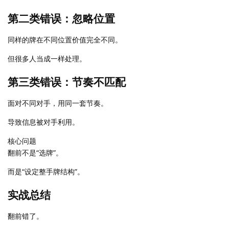
第二类错误：忽略位置
同样的牌在不同位置价值完全不同。
但很多人当成一样处理。
第三类错误：节奏不匹配
面对不同对手，用同一套节奏。
导致信息被对手利用。
核心问题
翻前不是“选牌”。
而是“设定整手牌结构”。
实战总结
翻前错了。