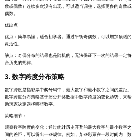
数或偶数）连续多次没有出现，可以适当调整，选择更多的奇数或
偶数。
优缺点：
优点：简单易懂，适合初学者。通过平衡奇偶数，可以增加预测的
灵活性。
缺点：奇偶分布的结果也是随机的，无法保证下一次的结果一定符
合历史的规律。
3. 数字跨度分布策略
数字跨度是指彩票中奖号码中，最大数字和最小数字之间的差距。
数字跨度分布策略基于历史开奖数据中数字跨度的变化趋势，来帮
助玩家决定选择哪些数字。
策略细节：
观察数字跨度的变化：通过统计历史开奖的最大数字与最小数字之
间的差距，可以得出一些规律。例如，某些彩票在一段时间内，数