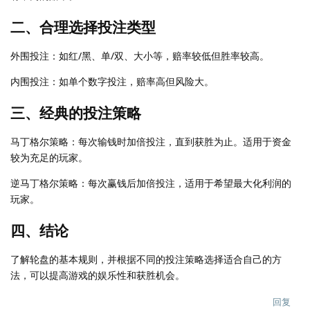
二、合理选择投注类型
外围投注：如红/黑、单/双、大小等，赔率较低但胜率较高。
内围投注：如单个数字投注，赔率高但风险大。
三、经典的投注策略
马丁格尔策略：每次输钱时加倍投注，直到获胜为止。适用于资金
较为充足的玩家。
逆马丁格尔策略：每次赢钱后加倍投注，适用于希望最大化利润的
玩家。
四、结论
了解轮盘的基本规则，并根据不同的投注策略选择适合自己的方
法，可以提高游戏的娱乐性和获胜机会。
回复