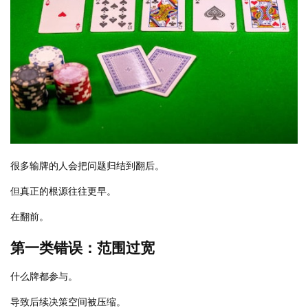
很多输牌的人会把问题归结到翻后。
但真正的根源往往更早。
在翻前。
第一类错误：范围过宽
什么牌都参与。
导致后续决策空间被压缩。