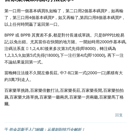
第一口用一個基本碼買B,如輸了，第二口用2個基本碼買P，如再輸
了，第三口用4個基本碼買P，如又再輸了,第四口用8個基本碼買P，
以上任何時間贏了返回第一口。
BPPP 或 BPPB 其實差不多,都是對付長連或單跳。只是BPPP比較易
記,以免出錯。尤其當你在快開的地方賭。一開始時用2000作基本碼,
注碼法系直  1,2,4,8，後來多次第3式先得(即8000)，轉注碼為
1,2,3,5,9,如第5式先得(18000),下一注行第4式(即10000), 再下一注
不論結果返回第一式。
當晚轉注法後不久開左條長莊, 中7-8口第一式(2000一口)累積有大
約3萬7到走人。
百家樂單挑路,百家樂倍數打法,百家樂長莊,百家樂長閒,百家樂拍拍
藕,百家樂大路單挑,百家樂一廳兩房,百家樂一房兩廳,百家樂馬丁格
爾,
回复
于
炸金花新手入门秘籍：从规则到技巧全解析！