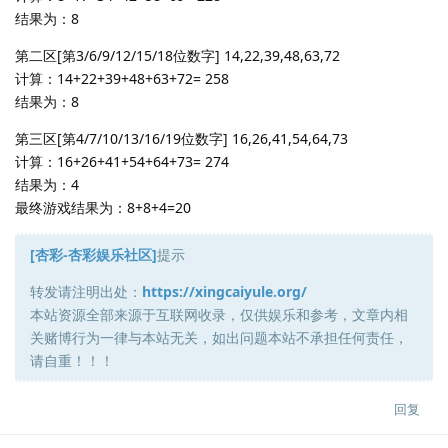
结果为：8
第二区[第3/6/9/12/15/18位数字] 14,22,39,48,63,72
计算：14+22+39+48+63+72= 258
结果为：8
第三区[第4/7/10/13/16/19位数字] 16,26,41,54,64,73
计算：16+26+41+54+64+73= 274
结果为：4
最终游戏结果为：8+8+4=20
[杏彩-杏彩娱乐社区]
提示
转发请注明出处：
https://xingcaiyule.org/
本站资源全部来源于互联网收录，仅供娱乐和参考，文章内相
关赌博行为一律与本站无关，如出问题本站不承担任何责任，
请自重！！！
回复