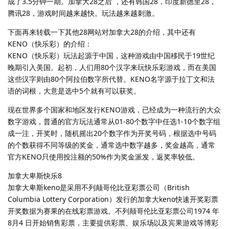
成了3.5分钟一期。加拿大28之后 ，还有韩国28，印度新德里28，
腾讯28，游戏时间越来越快。玩法越来越刺激。
下面再来转载一下其他28网站对加拿大28的介绍，其中还有
KENO（快乐彩）的介绍：
KENO（快乐彩）玩法起源于中国，这种游戏由中国移民于19世纪
晚期引入美国。起初，人们用80个汉字来玩快乐彩游戏，而在美国
这些汉字则由80个阿拉伯数字所代替。KENO名字源于拉丁文和法
语的词根，大意是选中5个就有可以获奖。
现在世界多个国家和地区发行KENO游戏，已经成为一种流行的大众
数字游戏，普通的官方玩法通常从01-80个数字中任选1-10个数字组
成一注，开奖时，随机摇出20个数字作为开奖号码，根据选中号码
的个数获得不同等级的奖金，通常选中数字越多，奖金越高，通常
官方KENO只使用投注额的50%作为奖金派发，返奖率较低。
加拿大卑斯快乐8
加拿大卑斯keno是采用不列颠哥伦比亚彩票公司（British
Columbia Lottery Corporation）发行的加拿大keno快速开奖彩票
开奖数据为赛果的在线彩票游戏。不列颠哥伦比亚彩票公司1974 年
8月4 日开始销售彩票，主要提供彩票、娱乐场以及宾果游戏等博彩