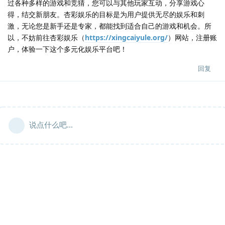
过各种多样的游戏和竞猜，您可以与其他玩家互动，分享游戏心
得，结交新朋友。杏彩娱乐的目标是为用户提供无尽的娱乐和刺
激，无论您是新手还是专家，都能找到适合自己的游戏和机会。所
以，不妨前往杏彩娱乐（
https://xingcaiyule.org/
）网站，注册账
户，体验一下这个多元化娱乐平台吧！
回复
说点什么吧...