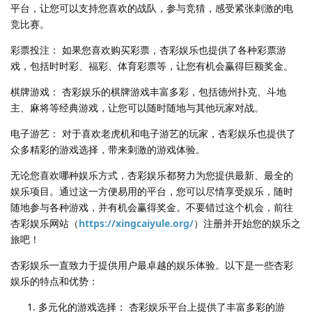
平台，让您可以支持您喜欢的战队，参与竞猜，感受紧张刺激的电
竞比赛。
彩票投注： 如果您喜欢购买彩票，杏彩娱乐也提供了各种彩票游
戏，包括时时彩、福彩、体育彩票等，让您有机会赢得巨额奖金。
棋牌游戏： 杏彩娱乐的棋牌游戏丰富多彩，包括德州扑克、斗地
主、麻将等经典游戏，让您可以随时随地与其他玩家对战。
电子游艺： 对于喜欢老虎机和电子游艺的玩家，杏彩娱乐也提供了
众多精彩的游戏选择，带来刺激的游戏体验。
无论您喜欢哪种娱乐方式，杏彩娱乐都努力为您提供最新、最全的
娱乐项目。通过这一方便易用的平台，您可以尽情享受娱乐，随时
随地参与各种游戏，并有机会赢得奖金。不要错过这个机会，前往
杏彩娱乐网站（
https://xingcaiyule.org/
）注册并开始您的娱乐之
旅吧！
杏彩娱乐一直致力于提供用户最卓越的娱乐体验。以下是一些杏彩
娱乐的特点和优势：
多元化的游戏选择： 杏彩娱乐平台上提供了丰富多彩的游