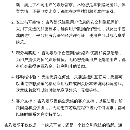
戏，满足了不同用户的娱乐需求。不论您是喜欢赌场游戏、体
育竞猜、还是电竞比赛，都能在这里找到您喜欢的游戏。
安全与可靠性： 杏彩娱乐注重用户信息的安全和隐私保护。
采用了先进的加密技术，确保用户数据的保密性，以及公平游
戏的进行。平台拥有合法的经营许可证，使用户可以放心享受
娱乐。
积分与奖励： 杏彩娱乐平台定期推出各种优惠和奖励活动，
为用户提供更多的娱乐价值。无论您是新用户还是老用户，都
有机会获得免费彩金、红利和其他奖励。
移动端体验： 无论您身在何处，只要连接到互联网，您都可
以通过杏彩娱乐的移动应用程序或网页版本来访问和玩游戏。
这意味着您可以随时随地享受娱乐，无需等待。
客户支持： 杏彩娱乐提供全天候的客户支持，以帮助用户解
决问题和提供协助。无论您在游戏过程中遇到任何困难，都可
以随时联系客户支持团队。
杏彩娱乐不仅仅是一个娱乐平台，还是一个社交和竞技的场所。通