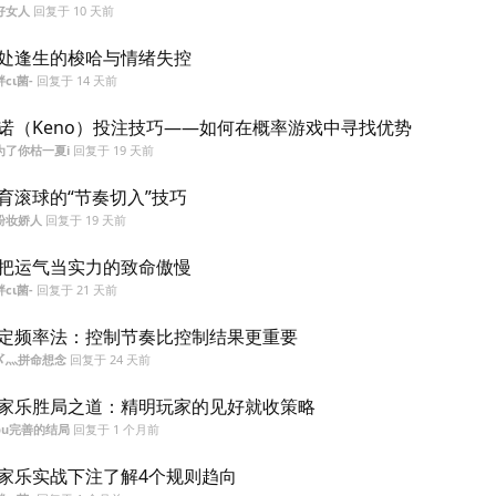
好女人
回复于
10 天前
处逢生的梭哈与情绪失控
胖cι菌-
回复于
14 天前
诺（Keno）投注技巧——如何在概率游戏中寻找优势
为了你枯一夏i
回复于
19 天前
育滚球的“节奏切入”技巧
粉妆娇人
回复于
19 天前
把运气当实力的致命傲慢
胖cι菌-
回复于
21 天前
定频率法：控制节奏比控制结果更重要
〆灬拼命想念
回复于
24 天前
家乐胜局之道：精明玩家的见好就收策略
bu完善的结局
回复于
1 个月前
家乐实战下注了解4个规则趋向