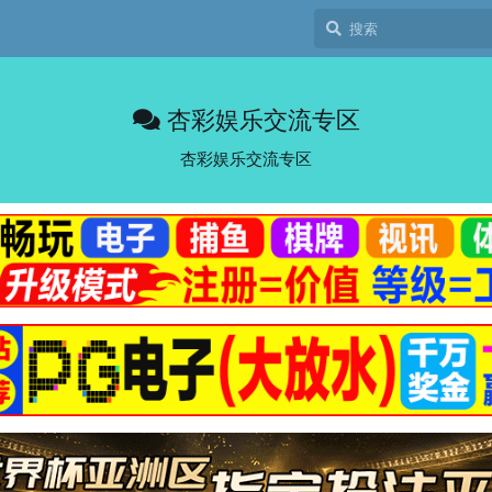
杏彩娱乐交流专区
杏彩娱乐交流专区