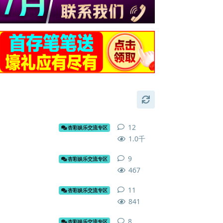
12
12
条回复
杏彩娱乐交流专区
1.0千
9
9
条回复
杏彩娱乐交流专区
467
11
11
条回复
杏彩娱乐交流专区
841
8
8
条回复
杏彩娱乐交流专区