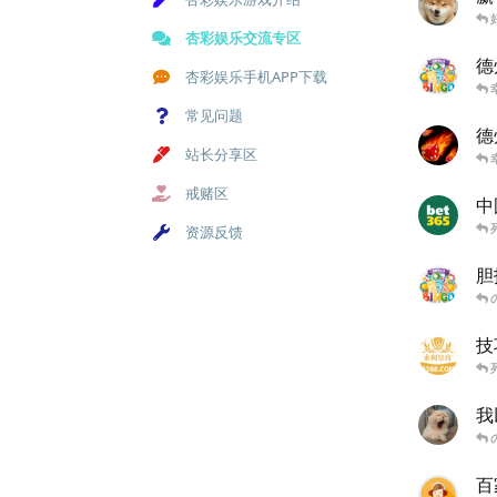
杏彩娱乐交流专区
德
杏彩娱乐手机APP下载
常见问题
德
站长分享区
戒赌区
中
资源反馈
胆
技
我
百